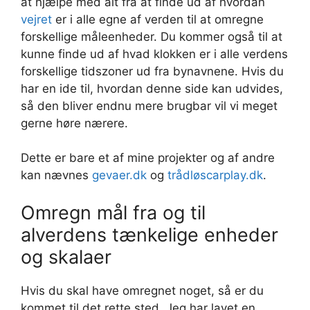
at hjælpe med alt fra at finde ud af hvordan
vejret
er i alle egne af verden til at omregne
forskellige måleenheder. Du kommer også til at
kunne finde ud af hvad klokken er i alle verdens
forskellige tidszoner ud fra bynavnene. Hvis du
har en ide til, hvordan denne side kan udvides,
så den bliver endnu mere brugbar vil vi meget
gerne høre nærere.
Dette er bare et af mine projekter og af andre
kan nævnes
gevaer.dk
og
trådløscarplay.dk
.
Omregn mål fra og til
alverdens tænkelige enheder
og skalaer
Hvis du skal have omregnet noget, så er du
kommet til det rette sted. Jeg har lavet en