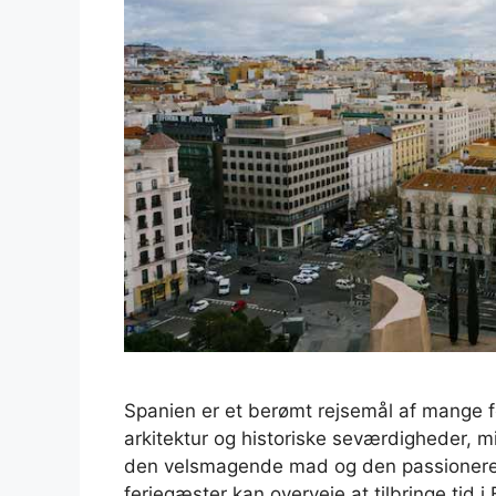
Spanien er et berømt rejsemål af mange f
arkitektur og historiske seværdigheder, 
den velsmagende mad og den passionerede
feriegæster kan overveje at tilbringe tid i