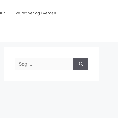
sur
Vejret her og i verden
Søg
efter: