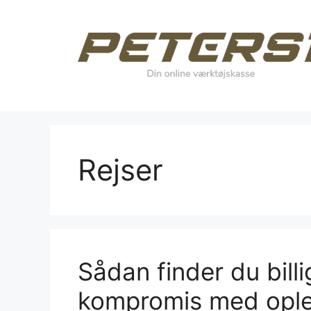
Hop
til
indhold
Rejser
Sådan finder du bill
kompromis med ople