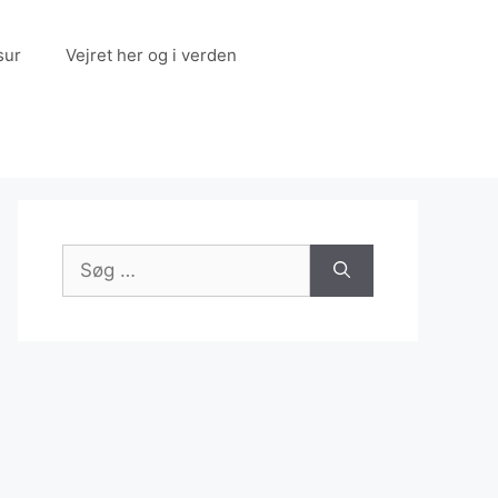
sur
Vejret her og i verden
Søg
efter: