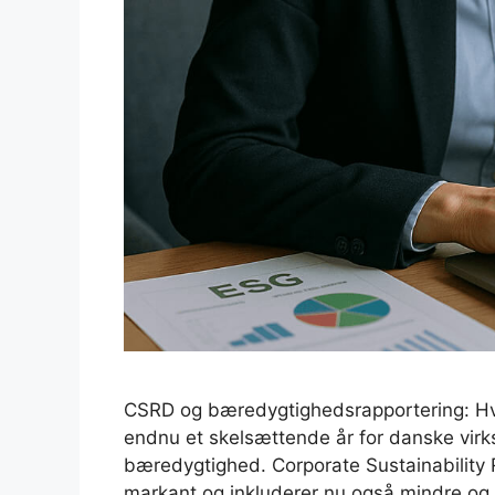
CSRD og bæredygtighedsrapportering: Hva
endnu et skelsættende år for danske vir
bæredygtighed. Corporate Sustainability 
markant og inkluderer nu også mindre og 