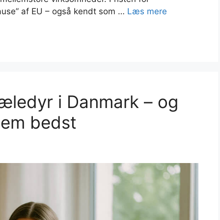
 pause” af EU – også kendt som …
Læs mere
æledyr i Danmark – og
dem bedst