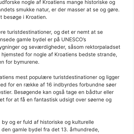
udforske nogle af Kroatiens mange historiske og
landets smukke natur, er der masser at se og gøre.
t besøge i Kroatien.
e turistdestinationer, og det er nemt at se
ransede gamle bydel er på UNESCO’s
e bygninger og seværdigheder, såsom rektorpaladset
 hjemsted for nogle af Kroatiens bedste strande,
en for bymurene.
atiens mest populære turistdestinationer og ligger
sted for en række af 16 indbyrdes forbundne søer
estier. Besøgende kan også tage en bådtur eller
t for at få en fantastisk udsigt over søerne og
y og er fuld af historiske og kulturelle
r den gamle bydel fra det 13. århundrede,