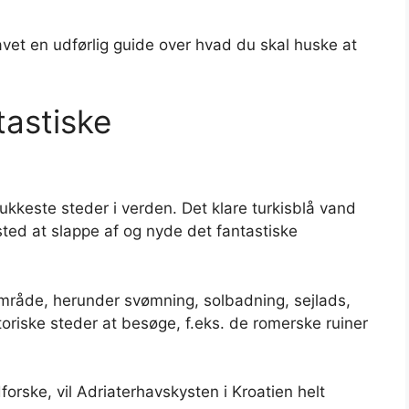
avet en udførlig guide over hvad du skal huske at
tastiske
ukkeste steder i verden. Det klare turkisblå vand
 sted at slappe af og nyde det fantastiske
område, herunder svømning, solbadning, sejlads,
toriske steder at besøge, f.eks. de romerske ruiner
orske, vil Adriaterhavskysten i Kroatien helt