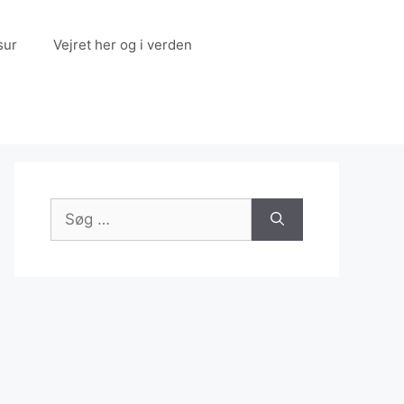
sur
Vejret her og i verden
Søg
efter: