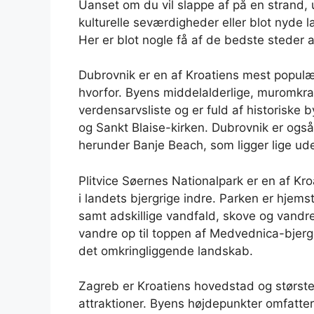
Uanset om du vil slappe af på en strand, 
kulturelle seværdigheder eller blot nyde 
Her er blot nogle få af de bedste steder a
Dubrovnik er en af Kroatiens mest populær
hvorfor. Byens middelalderlige, muromk
verdensarvsliste og er fuld af historisk
og Sankt Blaise-kirken. Dubrovnik er også
herunder Banje Beach, som ligger lige ud
Plitvice Søernes Nationalpark er en af Kro
i landets bjergrige indre. Parken er hjem
samt adskillige vandfald, skove og vandr
vandre op til toppen af Medvednica-bjerge
det omkringliggende landskab.
Zagreb er Kroatiens hovedstad og største b
attraktioner. Byens højdepunkter omfatte