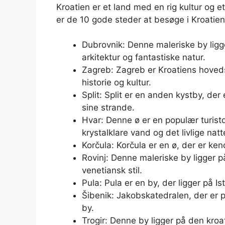
Kroatien er et land med en rig kultur og 
er de 10 gode steder at besøge i Kroatien,
Dubrovnik: Denne maleriske by ligg
arkitektur og fantastiske natur.
Zagreb: Zagreb er Kroatiens hoveds
historie og kultur.
Split: Split er en anden kystby, der
sine strande.
Hvar: Denne ø er en populær turistde
krystalklare vand og det livlige natte
Korčula: Korčula er en ø, der er ke
Rovinj: Denne maleriske by ligger på
venetiansk stil.
Pula: Pula er en by, der ligger på I
Šibenik: Jakobskatedralen, der er 
by.
Trogir: Denne by ligger på den kroat