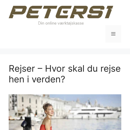
Hop
til
indhold
Menu
Rejser – Hvor skal du rejse
hen i verden?