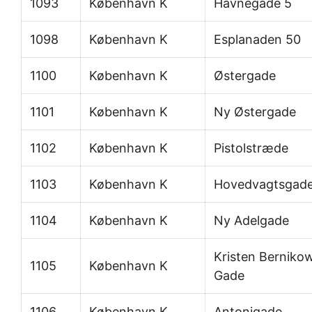
1093
København K
Havnegade 5
1098
København K
Esplanaden 50
1100
København K
Østergade
1101
København K
Ny Østergade
1102
København K
Pistolstræde
1103
København K
Hovedvagtsgad
1104
København K
Ny Adelgade
Kristen Berniko
1105
København K
Gade
1106
København K
Antonigade