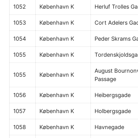
1052
København K
Herluf Trolles G
1053
København K
Cort Adelers Ga
1054
København K
Peder Skrams G
1055
København K
Tordenskjoldsg
August Bournonv
1055
København K
Passage
1056
København K
Heibergsgade
1057
København K
Holbergsgade
1058
København K
Havnegade