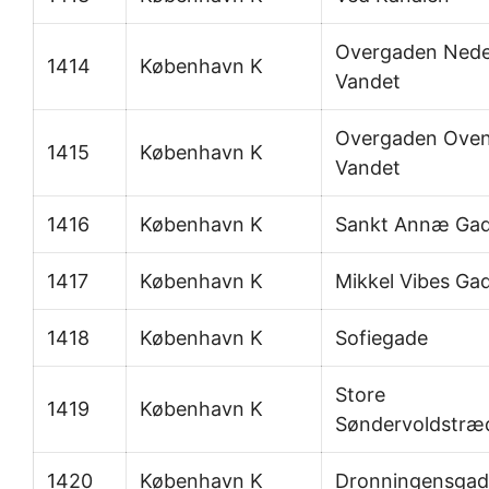
Overgaden Ned
1414
København K
Vandet
Overgaden Ove
1415
København K
Vandet
1416
København K
Sankt Annæ Ga
1417
København K
Mikkel Vibes Ga
1418
København K
Sofiegade
Store
1419
København K
Søndervoldstræ
1420
København K
Dronningensgad