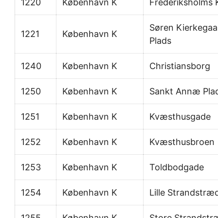
1220
København K
Frederiksholms 
Søren Kierkegaa
1221
København K
Plads
1240
København K
Christiansborg
1250
København K
Sankt Annæ Pla
1251
København K
Kvæsthusgade
1252
København K
Kvæsthusbroen
1253
København K
Toldbodgade
1254
København K
Lille Strandstræ
1255
København K
Store Strandstr