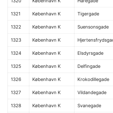
1320
København K
Haregade
1321
København K
Tigergade
1322
København K
Suensonsgade
1323
København K
Hjertensfrydsga
1324
København K
Elsdyrsgade
1325
København K
Delfingade
1326
København K
Krokodillegade
1327
København K
Vildandegade
1328
København K
Svanegade