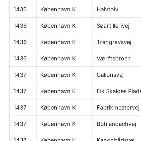
1436
København K
Halvtolv
1436
København K
Søartillerivej
1436
København K
Trangravsvej
1436
København K
Værftsbroen
1437
København K
Galionsvej
1437
København K
Eik Skaløes Plad
1437
København K
Fabrikmestervej
1437
København K
Bohlendachvej
1437
København K
Kanonbådsvej