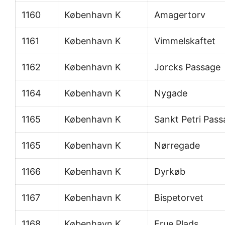
1160
København K
Amagertorv
1161
København K
Vimmelskaftet
1162
København K
Jorcks Passage
1164
København K
Nygade
1165
København K
Sankt Petri Pas
1165
København K
Nørregade
1166
København K
Dyrkøb
1167
København K
Bispetorvet
1168
København K
Frue Plads