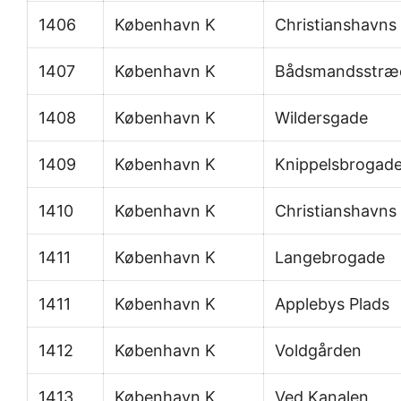
1406
København K
Christianshavns
1407
København K
Bådsmandsstræ
1408
København K
Wildersgade
1409
København K
Knippelsbrogad
1410
København K
Christianshavns
1411
København K
Langebrogade
1411
København K
Applebys Plads
1412
København K
Voldgården
1413
København K
Ved Kanalen