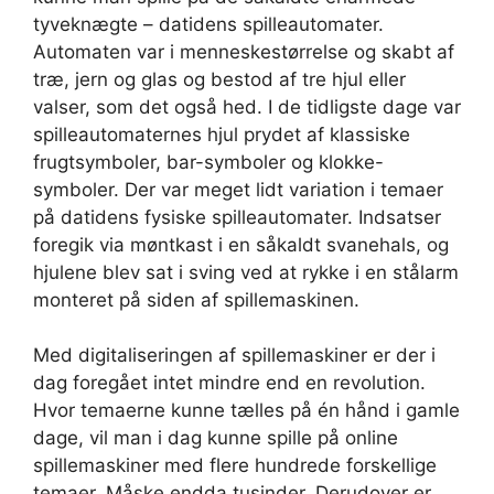
tyveknægte – datidens spilleautomater.
Automaten var i menneskestørrelse og skabt af
træ, jern og glas og bestod af tre hjul eller
valser, som det også hed. I de tidligste dage var
spilleautomaternes hjul prydet af klassiske
frugtsymboler, bar-symboler og klokke-
symboler. Der var meget lidt variation i temaer
på datidens fysiske spilleautomater. Indsatser
foregik via møntkast i en såkaldt svanehals, og
hjulene blev sat i sving ved at rykke i en stålarm
monteret på siden af spillemaskinen.
Med digitaliseringen af spillemaskiner er der i
dag foregået intet mindre end en revolution.
Hvor temaerne kunne tælles på én hånd i gamle
dage, vil man i dag kunne spille på online
spillemaskiner med flere hundrede forskellige
temaer. Måske endda tusinder. Derudover er