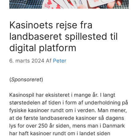
Kasinoets rejse fra
landbaseret spillested til
digital platform
6. marts 2024
Af
Peter
(
Sponsoreret
)
Kasinospil har eksisteret i mange år. I langt
størstedelen af tiden i form af underholdning på
fysiske kasinoer rundt om i verden. Man mener,
at de første landbaserede kasinoer så dagens
lys for over 250 år siden, mens man i Danmark
har haft kasinoer rundt om i landet siden