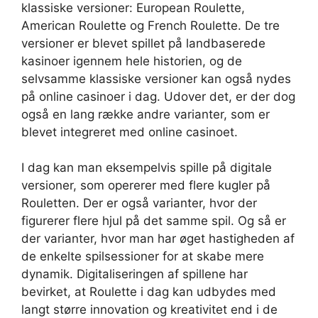
klassiske versioner: European Roulette,
American Roulette og French Roulette. De tre
versioner er blevet spillet på landbaserede
kasinoer igennem hele historien, og de
selvsamme klassiske versioner kan også nydes
på online casinoer i dag. Udover det, er der dog
også en lang række andre varianter, som er
blevet integreret med online casinoet.
I dag kan man eksempelvis spille på digitale
versioner, som opererer med flere kugler på
Rouletten. Der er også varianter, hvor der
figurerer flere hjul på det samme spil. Og så er
der varianter, hvor man har øget hastigheden af
de enkelte spilsessioner for at skabe mere
dynamik. Digitaliseringen af spillene har
bevirket, at Roulette i dag kan udbydes med
langt større innovation og kreativitet end i de