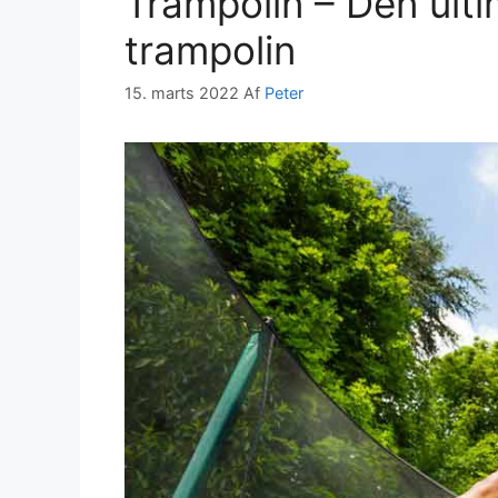
Trampolin – Den ulti
trampolin
15. marts 2022
Af
Peter