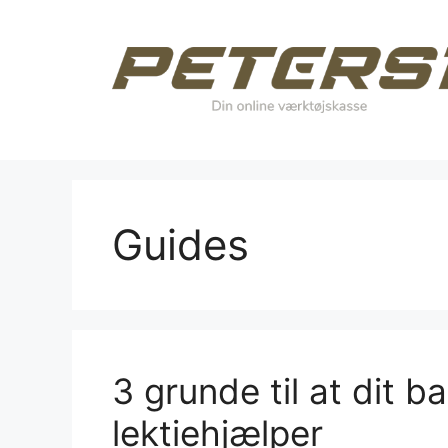
Hop
til
indhold
Guides
3 grunde til at dit b
lektiehjælper