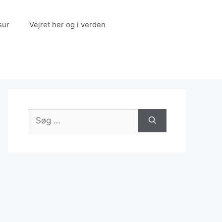
sur
Vejret her og i verden
Søg
efter: